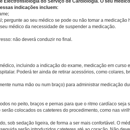
e Electrofisiologia do Serviço de Cardiologia. O seu médic
essas indicações incluem:
xame;
tal; pergunte ao seu médico se pode ou não tomar a medicação 
o seu médico da necessidade de suspender a medicação.
esso: não deverá conduzir no final.
l médico, incluindo a indicação do exame, medicação em curso
italar. Poderá ter ainda de retirar acessórios, como colares, br
almente numa mão ou num braço) para administrar medicação du
odos no peito, braços e pernas para que o ritmo cardíaco seja
e serão colocados os cateteres do procedimento, como nas viril
do, sob sedação ligeira, de forma a ser mais confortável. O mé
 seguida serão introduzidos cateteres até ao coração. Não deve