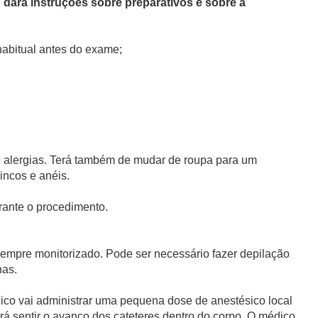
o dará instruções sobre preparativos e sobre a
habitual antes do exame;
 e alergias. Terá também de mudar de roupa para um
incos e anéis.
rante o procedimento.
 sempre monitorizado. Pode ser necessário fazer depilação
has.
dico vai administrar uma pequena dose de anestésico local
rá sentir o avanço dos cateteres dentro do corpo. O médico