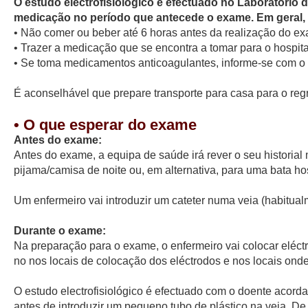
O estudo electrofisiológico é efectuado no Laboratório d
medicação no período que antecede o exame. Em geral, 
• Não comer ou beber até 6 horas antes da realização do e
• Trazer a medicação que se encontra a tomar para o hospi
• Se toma medicamentos anticoagulantes, informe-se com 
É aconselhável que prepare transporte para casa para o regr
• O que esperar do exame
Antes do exame:
Antes do exame, a equipa de saúde irá rever o seu historia
pijama/camisa de noite ou, em alternativa, para uma bata hosp
Um enfermeiro vai introduzir um cateter numa veia (habitu
Durante o exame:
Na preparação para o exame, o enfermeiro vai colocar eléctr
no nos locais de colocação dos eléctrodos e nos locais ond
O estudo electrofisiológico é efectuado com o doente acorda
antes de introduzir um pequeno tubo de plástico na veia. De