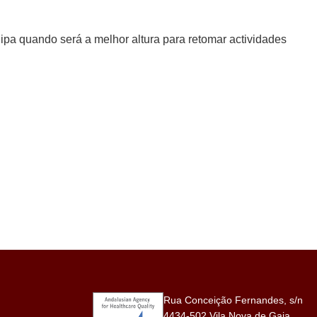
uipa quando será a melhor altura para retomar actividades
Rua Conceição Fernandes, s/n
4434-502 Vila Nova de Gaia