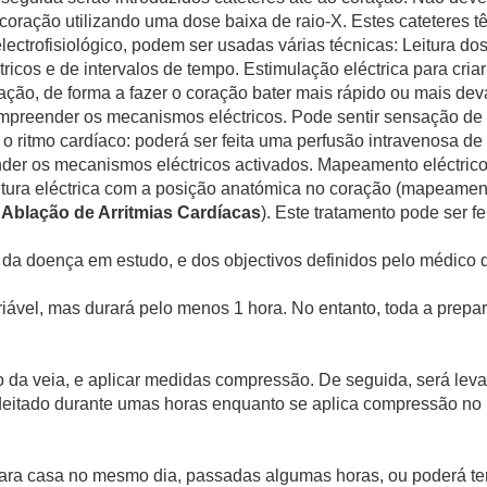
 coração utilizando uma dose baixa de raio-X. Estes cateteres 
electrofisiológico, podem ser usadas várias técnicas: Leitura do
tricos e de intervalos de tempo. Estimulação eléctrica para cri
ação, de forma a fazer o coração bater mais rápido ou mais deva
ompreender os mecanismos eléctricos. Pode sentir sensação de 
 ritmo cardíaco: poderá ser feita uma perfusão intravenosa de
der os mecanismos eléctricos activados. Mapeamento eléctrico d
tura eléctrica com a posição anatómica no coração (mapeamento
m
Ablação de Arritmias Cardíacas
). Este tratamento pode ser f
e da doença em estudo, e dos objectivos definidos pelo médico 
riável, mas durará pelo menos 1 hora. No entanto, toda a prep
so da veia, e aplicar medidas compressão. De seguida, será l
itado durante umas horas enquanto se aplica compressão no lo
ara casa no mesmo dia, passadas algumas horas, ou poderá ter