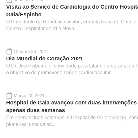
Visita ao Serviço de Cardiologia do Centro Hospit
Gaia/Espinho
O Presidente da República visitou, em Vila Nova de Gaia, o
Centro Hospitalar de Vila Nova...
Outubro 23, 2021
Dia Mundial do Coração 2021
O Dr. José Ribeiro foi convidado para falar no programa da 
o objectivo de promover a saúde cardiovascular
Março 23, 2021
Hospital de Gaia avançou com duas intervenções 
apenas duas semanas
Em apenas duas semanas, o Hospital de Gaia avançou com 
pioneiras, uma delas...